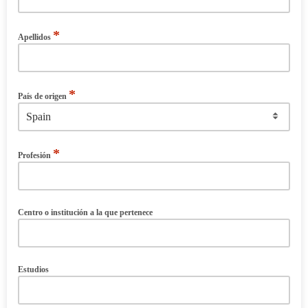
*
Apellidos
*
País de origen
*
Profesión
Centro o institución a la que pertenece
Estudios