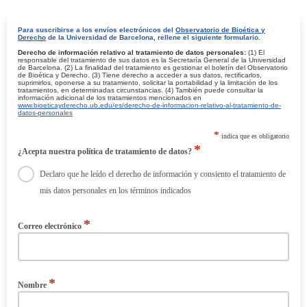
Para suscribirse a los envíos electrónicos del
Observatorio de Bioética y
Derecho
de la Universidad de Barcelona, rellene el siguiente formulario.
Derecho de información relativo al tratamiento de datos personales:
(1) El
responsable del tratamiento de sus datos es la Secretaría General de la Universidad
de Barcelona. (2) La finalidad del tratamiento es gestionar el boletín del Observatorio
de Bioética y Derecho. (3) Tiene derecho a acceder a sus datos, rectificarlos,
suprimirlos, oponerse a su tratamiento, solicitar la portabilidad y la limitación de los
tratamientos, en determinadas circunstancias. (4) También puede consultar la
información adicional de los tratamientos mencionados en
www.bioeticayderecho.ub.edu/es/derecho-de-informacion-relativo-al-tratamiento-de-
datos-personales
*
indica que es obligatorio
*
¿Acepta nuestra política de tratamiento de datos?
Declaro que he leído el derecho de información y consiento el tratamiento de
mis datos personales en los términos indicados
*
Correo electrónico
*
Nombre